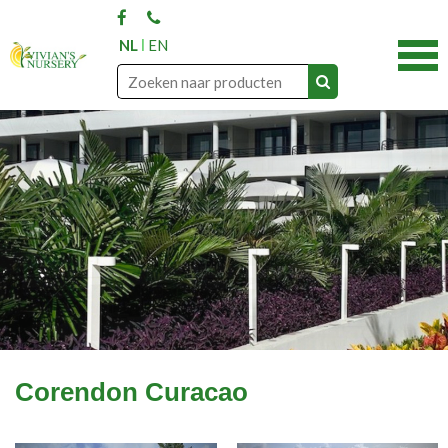
NL
EN
Corendon Curacao