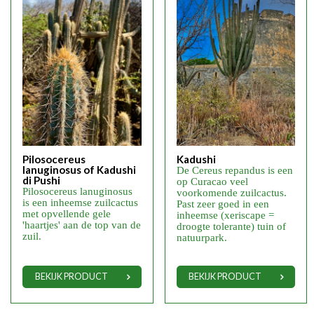
Pilosocereus
Kadushi
lanuginosus of Kadushi
De Cereus repandus is een
di Pushi
op Curacao veel
Pilosocereus lanuginosus
voorkomende zuilcactus.
is een inheemse zuilcactus
Past zeer goed in een
met opvellende gele
inheemse (xeriscape =
'haartjes' aan de top van de
droogte tolerante) tuin of
zuil.
natuurpark.
BEKIJK PRODUCT
BEKIJK PRODUCT