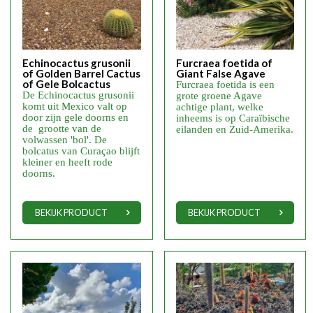
Echinocactus grusonii
Furcraea foetida of
of Golden Barrel Cactus
Giant False Agave
of Gele Bolcactus
Furcraea foetida is een
De Echinocactus grusonii
grote groene Agave
komt uit Mexico valt op
achtige plant, welke
door zijn gele doorns en
inheems is op Caraïbische
de grootte van de
eilanden en Zuid-Amerika.
volwassen 'bol'. De
bolcatus van Curaçao blijft
kleiner en heeft rode
doorns.
BEKIJK PRODUCT
BEKIJK PRODUCT