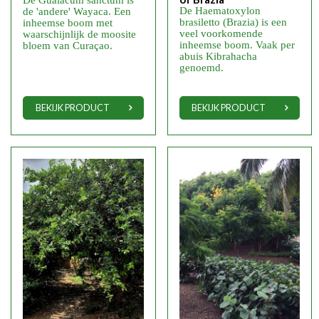
De Guaiacum sanctum is
De Haematoxylon
de 'andere' Wayaca. Een
brasiletto (Brazia) is een
inheemse boom met
veel voorkomende
waarschijnlijk de moosite
inheemse boom. Vaak per
bloem van Curaçao.
abuis Kibrahacha
genoemd.
BEKIJK PRODUCT
BEKIJK PRODUCT