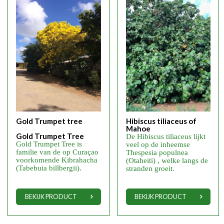
Gold Trumpet tree
Hibiscus tiliaceus of
Mahoe
Gold Trumpet Tree
De Hibiscus tiliaceus lijkt
Gold Trumpet Tree is
veel op de inheemse
familie van de op Curaçao
Thespesia populnea
voorkomende Kibrahacha
(Otaheiti) , welke langs de
(Tabebuia billbergii).
stranden groeit.
BEKIJK PRODUCT
BEKIJK PRODUCT