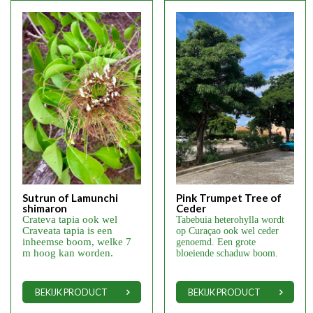
Sutrun of Lamunchi
Pink Trumpet Tree of
shimaron
Ceder
Crateva tapia ook wel
Tabebuia heterohylla wordt
Craveata tapia is een
op Curaçao ook wel ceder
inheemse boom, welke 7
genoemd. Een grote
m hoog kan worden.
bloeiende schaduw boom.
BEKIJK PRODUCT
BEKIJK PRODUCT