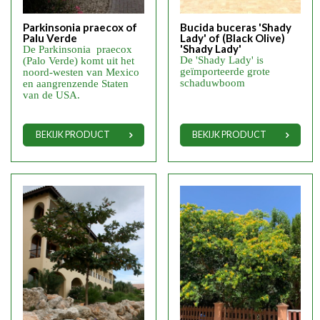
Parkinsonia praecox of
Bucida buceras 'Shady
Palu Verde
Lady' of (Black Olive)
'Shady Lady'
De Parkinsonia praecox
De 'Shady Lady' is
(Palo Verde) komt uit het
geïmporteerde grote
noord-westen van Mexico
schaduwboom
en aangrenzende Staten
van de USA.
BEKIJK PRODUCT
BEKIJK PRODUCT