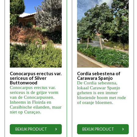
Conocarpus erectus var.
Cordia sebestena of
sericeus of Silver
Carawara Spanjo
Buttonwood
De Cordia sebestena,
Conocarpus erectus var.
lokaal Carawar Spanjo
sericeus is de grijze vorm
geheten is een immer
van de Conocarpussen.
bloeiende boom met rode
Inheems in Floirda en
of oranje bloemen.
Caraïbische eilanden, maar
niet op Curaçao.
BEKIJK PRODUCT
BEKIJK PRODUCT