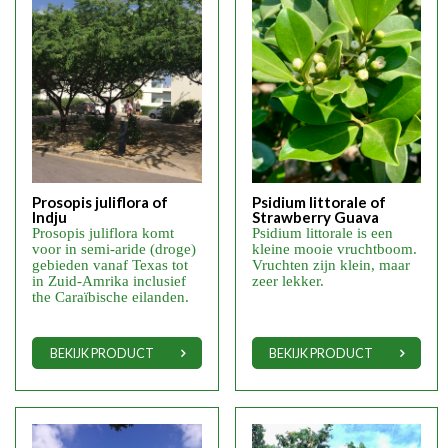
Prosopis juliflora of
Psidium littorale of
Indju
Strawberry Guava
Prosopis juliflora komt
Psidium littorale is een
voor in semi-aride (droge)
kleine mooie vruchtboom.
gebieden vanaf Texas tot
Vruchten zijn klein, maar
in Zuid-Amrika inclusief
zeer lekker.
the Caraïbische eilanden.
BEKIJK PRODUCT
BEKIJK PRODUCT