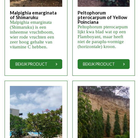
Malpighia emarginata
Peltophorum
of Shimaruku
pterocarpum of Yellow
Poinciana
Malpighia emarginata
Peltophorum pterocarpum
(Shimaruku) is een
lijkt kwa blad wat op een
inheemse vruchtboom,
Flamboyant, maar heeft
wier rode vruchten een
niet de paraplu-vormige
zeer hoog gehalte van
(horizontale) kroon.
vitamine C hebben.
BEKIJK PRODUCT
BEKIJK PRODUCT