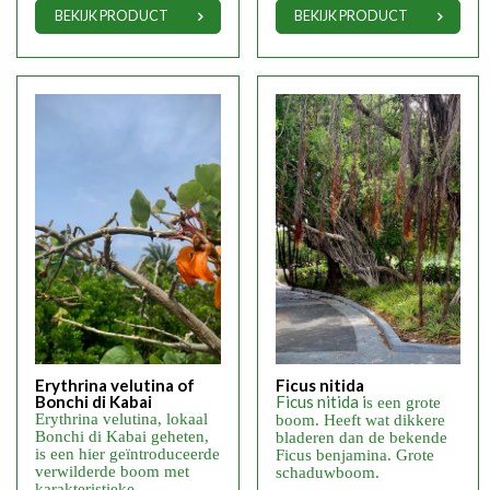
BEKIJK PRODUCT
BEKIJK PRODUCT
Erythrina velutina of
Ficus nitida
Bonchi di Kabai
Ficus nitida i
s een grote
Erythrina velutina, lokaal
boom. Heeft wat dikkere
Bonchi di Kabai geheten,
bladeren dan de bekende
is een hier geïntroduceerde
Ficus benjamina. Grote
verwilderde boom met
schaduwboom.
karakteristieke