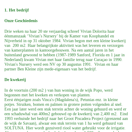
1. Het bedrijf
Onze Geschiedenis
Drie weken na haar 20 ste verjaardag schreef Vivian Dolorita haar
éénmanszaak ‘Vivian’s Nursery’ bij de Kamer van Koophandel en
Nijverheid in op 31 oktober 1984. Vivian begon met een kleine kwekerij
van 200 m2. Haar belangrijkste aktiviteit was het leveren en verzorgen
van kamerplanten in kantoorgebouwen. Na een aantal jaren in het
buitenland gewoond te hebben (1987-1989 Sanford, Florida en 1 jaar in
Nederland) kwam Vivian met haar familie terug naar Curaçao in 1990.
Vivian's Nursery werd een NV op 30 augustus 1991. Vivian en haar
partner Ben Kleine zijn mede-eigenaars van het bedrijf.
De kwekerij
In de voortuin (200 m2 ) van hun woning in de wijk Popo, werd
begonnen met het kweken en verkopen van planten.
Eerst éénjarigen zoals Vinca's (Magdalena's), Petunias enz. in kleine
potjes. Struiken, bomen en palmen in grotere potten volgenden al snel.
Een jaar later werd een stuk terrein achter de woning gehuurd en werd er
een schaduwhal van 400m2 gebouwd op de kwekerij van 2,400 m2. Eind
1993 verhuisde het bedrijf naar het Groot Piscadera Project (grenzend aan
de wijk de Savaan), alwaar een stuk terrein van 1 ha werd gehuurd van
SOLTUNA. Hier wordt gezuiverd riool water gebruikt voor de irrigatie.