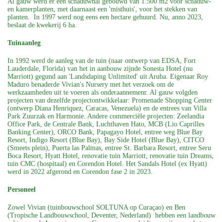
Al gauw werd er een schaduwhal gebouwd van 1.500 m2 voor schaduw-
en kamerplanten, met daarnaast een 'misthuis', voor het stekken van
planten. In 1997 werd nog eens een hectare gehuurd. Nu, anno 2023,
beslaat de kwekerij 6 ha.
Tuinaanleg
In 1992 werd de aanleg van de tuin (naar ontwerp van EDSA, Fort
Lauderdale, Florida) van het in aanbouw zijnde Sonesta Hotel (nu
Marriott) gegund aan 'Landsdaping Unlimited' uit Aruba. Eigenaar Roy
Maduro benaderde Vivian's Nursery met het verzoek om de
werkzaamheden uit te voeren als onderaannemenr. Al gauw volgden
projecten van dezelfde projectontwikkelaar: Promenade Shopping Center
(ontwerp Diana Henriquez, Caracas, Venezuela) en de entrees van Villa
Park Zuurzak en Harmonie. Andere commerciële projecten: Zeelandia
Office Park, de Centrale Bank, Luchthaven Hato, MCB (Lio Caprilles
Banking Center), ORCO Bank, Papagayo Hotel, entree weg Blue Bay
Resort, Indigo Resort (Blue Bay), Bay Side Hotel (Blue Bay), CITCO
(Smeets plein), Puerta las Palmas, entree St. Barbara Resort, entree Seru
Boca Resort, Hyatt Hotel, renovatie tuin Marriott, renovatie tuin Dreams,
tuin CMC (hospitaal) en Corendon Hotel. Het Sandals Hotel (ex Hyatt)
werd in 2022 afgerond en Corendon fase 2 in 2023.
Personeel
Zowel Vivian (tuinbouwschool SOLTUNA op Curaçao) en Ben
(Tropische Landbouwschool, Deventer, Nederland) hebben een landbouw