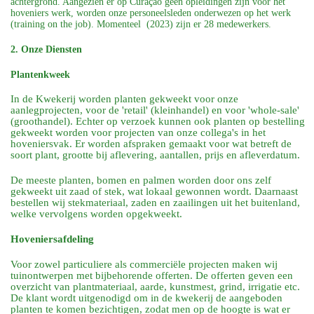
achtergrond. Aangezien er op Curaçao geen opleidingen zijn voor het
hoveniers werk, worden onze personeelsleden onderwezen op het werk
(training on the job). Momenteel (2023) zijn er 28
medewerkers.
2. Onze Diensten
Plantenkweek
In de Kwekerij worden planten gekweekt voor onze
aanlegprojecten, voor de 'retail' (kleinhandel) en voor 'whole-sale'
(groothandel). Echter op verzoek kunnen ook planten op bestelling
gekweekt worden voor projecten van onze collega's in het
hoveniersvak. Er worden afspraken gemaakt voor wat betreft de
soort plant, grootte bij aflevering, aantallen, prijs en afleverdatum.
De meeste planten, bomen en palmen worden door ons zelf
gekweekt uit zaad of stek, wat lokaal gewonnen wordt. Daarnaast
bestellen wij stekmateriaal, zaden en zaailingen uit het buitenland,
welke vervolgens worden opgekweekt.
Hoveniersafdeling
Voor zowel particuliere als commerciële projecten maken wij
tuinontwerpen met bijbehorende offerten. De offerten geven een
overzicht van plantmateriaal, aarde, kunstmest, grind, irrigatie etc.
De klant wordt uitgenodigd om in de kwekerij de aangeboden
planten te komen bezichtigen, zodat men op de hoogte is wat er