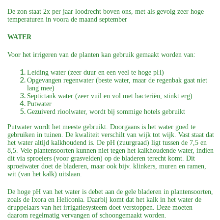
De zon staat 2x per jaar loodrecht boven ons, met als gevolg zeer hoge
temperaturen in voora de maand september
WATER
Voor het irrigeren van de planten kan gebruik gemaakt worden van:
Leiding water (zeer duur en een veel te hoge pH)
Opgevangen regenwater (beste water, maar de regenbak gaat niet
lang mee)
Septictank water (zeer vuil en vol met bacteriën, stinkt erg)
Putwater
Gezuiverd rioolwater, wordt bij sommige hotels gebruikt
Putwater wordt het meeste gebruikt. Doorgaans is het water goed te
gebruiken in tuinen. De kwaliteit verschilt van wijk tot wijk. Vast staat dat
het water altijd kalkhoudend is. De pH (zuurgraad) ligt tussen de 7,5 en
8,5. Vele plantensoorten kunnen niet tegen het kalkhoudende water, indien
dit via sproeiers (voor grasvelden) op de bladeren terecht komt. Dit
sproeiwater doet de bladeren, maar ook bijv. klinkers, muren en ramen,
wit (van het kalk) uitslaan.
De hoge pH van het water is debet aan de gele bladeren in plantensoorten,
zoals de Ixora en Heliconia. Daarbij komt dat het kalk in het water de
druppelaars van het irrigatiesysteem doet verstoppen. Deze moeten
daarom regelmatig vervangen of schoongemaakt worden.