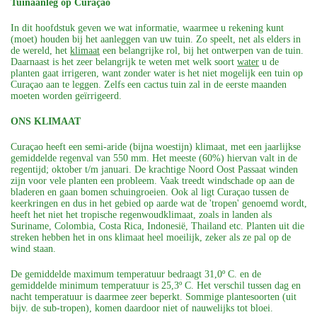
Tuinaanleg op Curaçao
In dit hoofdstuk geven we wat informatie, waarmee u rekening kunt
(moet) houden bij het aanleggen van uw tuin. Zo speelt, net als elders in
de wereld, het
klimaat
een belangrijke rol, bij het ontwerpen van de tuin.
Daarnaast is het zeer belangrijk te weten met welk soort
water
u de
planten gaat irrigeren, want zonder water is het niet mogelijk een tuin op
Curaçao aan te leggen. Zelfs een cactus tuin zal in de eerste maanden
moeten worden geïrrigeerd.
ONS KLIMAAT
Curaçao heeft een semi-aride (bijna woestijn) klimaat, met een jaarlijkse
gemiddelde regenval van 550 mm. Het meeste (60%) hiervan valt in de
regentijd; oktober t/m januari. De krachtige Noord Oost Passaat winden
zijn voor vele planten een probleem. Vaak treedt windschade op aan de
bladeren en gaan bomen schuingroeien. Ook al ligt Curaçao tussen de
keerkringen en dus in het gebied op aarde wat de 'tropen' genoemd wordt,
heeft het niet het tropische regenwoudklimaat, zoals in landen als
Suriname, Colombia, Costa Rica, Indonesië, Thailand etc. Planten uit die
streken hebben het in ons klimaat heel moeilijk, zeker als ze pal op de
wind staan.
De gemiddelde maximum temperatuur bedraagt 31,0º C. en de
gemiddelde minimum temperatuur is 25,3º C. Het verschil tussen dag en
nacht temperatuur is daarmee zeer beperkt. Sommige plantesoorten (uit
bijv. de sub-tropen), komen daardoor niet of nauwelijks tot bloei.