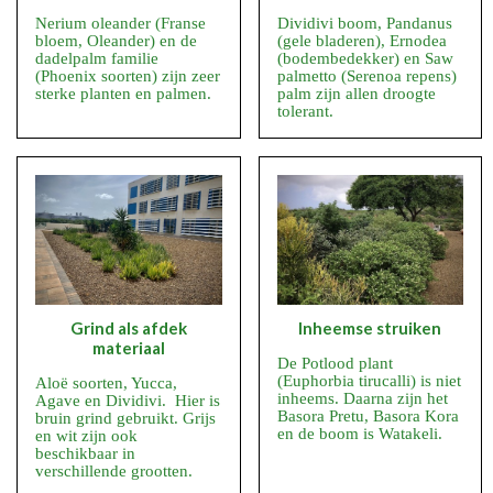
Nerium oleander (Franse
Dividivi boom, Pandanus
bloem, Oleander) en de
(gele bladeren), Ernodea
dadelpalm familie
(bodembedekker) en Saw
(Phoenix soorten) zijn zeer
palmetto (Serenoa repens)
sterke planten en palmen.
palm zijn allen droogte
tolerant.
Grind als afdek
Inheemse struiken
materiaal
De Potlood plant
(Euphorbia tirucalli) is niet
Aloë soorten, Yucca,
inheems. Daarna zijn het
Agave en Dividivi. Hier is
Basora Pretu, Basora Kora
bruin grind gebruikt. Grijs
en de boom is Watakeli.
en wit zijn ook
beschikbaar in
verschillende grootten.