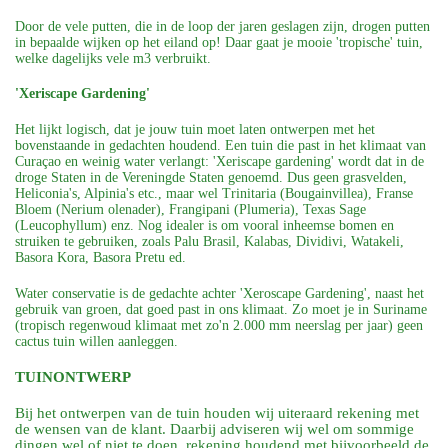
Door de vele putten, die in de loop der jaren geslagen zijn, drogen putten
in bepaalde wijken op het eiland op! Daar gaat je mooie 'tropische' tuin,
welke dagelijks vele m3 verbruikt.
'Xeriscape Gardening'
Het lijkt logisch, dat je jouw tuin moet laten ontwerpen met het
bovenstaande in gedachten houdend. Een tuin die past in het klimaat van
Curaçao en weinig water verlangt: 'Xeriscape gardening' wordt dat in de
droge Staten in de Vereningde Staten genoemd. Dus geen grasvelden,
Heliconia's, Alpinia's etc., maar wel Trinitaria (Bougainvillea), Franse
Bloem (Nerium olenader), Frangipani (Plumeria), Texas Sage
(Leucophyllum) enz. Nog idealer is om vooral inheemse bomen en
struiken te gebruiken, zoals Palu Brasil, Kalabas, Dividivi, Watakeli,
Basora Kora, Basora Pretu ed.
Water conservatie is de gedachte achter 'Xeroscape Gardening', naast het
gebruik van groen, dat goed past in ons klimaat. Zo moet je in Suriname
(tropisch regenwoud klimaat met zo'n 2.000 mm neerslag per jaar) geen
cactus tuin willen aanleggen.
TUINONTWERP
Bij het ontwerpen van de tuin houden wij uiteraard rekening met
de wensen van de klant. Daarbij adviseren wij wel om sommige
dingen wel of niet te doen, rekening houdend met bijvoorbeeld de