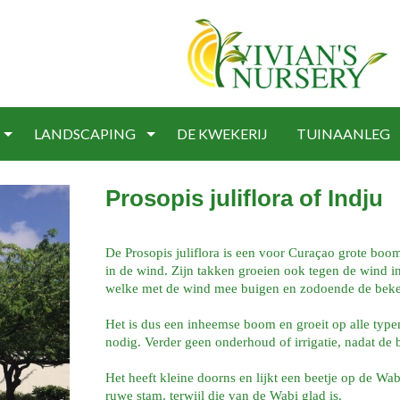
LANDSCAPING
DE KWEKERIJ
TUINAANLEG
Prosopis juliflora of Indju
De Prosopis juliflora is een voor Curaçao grote bo
in de wind. Zijn takken groeien ook tegen de wind in
welke met de wind mee buigen en zodoende de beken
Het is dus een inheemse boom en groeit op alle typen
nodig. Verder geen onderhoud of irrigatie, nadat de b
Het heeft kleine doorns en lijkt een beetje op de Wab
ruwe stam, terwijl die van de Wabi glad is.