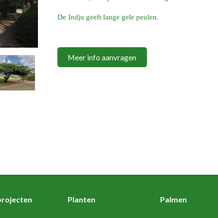
De Indju geeft lange gele peulen.
Meer info aanvragen
rojecten
Planten
Palmen