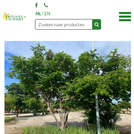
NL
EN