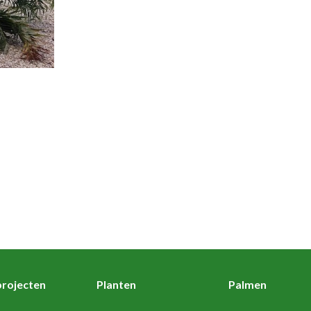
rojecten
Planten
Palmen