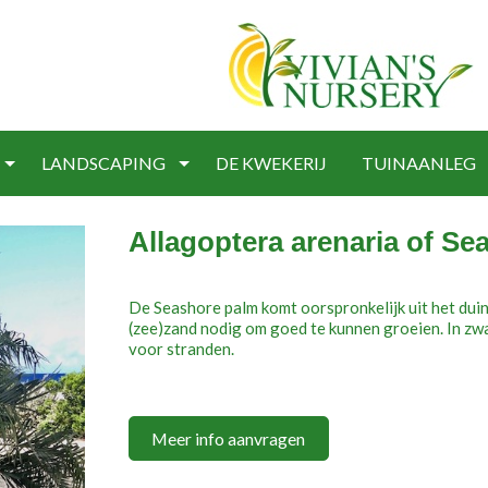
LANDSCAPING
DE KWEKERIJ
TUINAANLEG
Allagoptera arenaria of Se
De Seashore palm komt oorspronkelijk uit het duin
(zee)zand nodig om goed te kunnen groeien. In zwa
voor stranden.
Meer info aanvragen