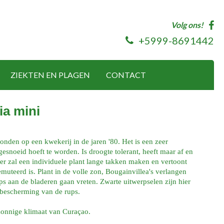
Volg ons!
+5999-8691442
ZIEKTEN EN PLAGEN
CONTACT
ia mini
nden op een kwekerij in de jaren '80. Het is een zeer
snoeid hoeft te worden. Is droogte tolerant, heeft maar af en
eer zal een individuele plant lange takken maken en vertoont
muteerd is. Plant in de volle zon, Bougainvillea's verlangen
ps aan de bladeren gaan vreten. Zwarte uitwerpselen zijn hier
 bescherming van de rups.
 zonnige klimaat van Curaçao.