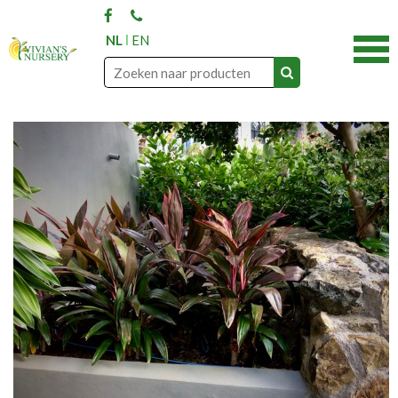
NL
EN