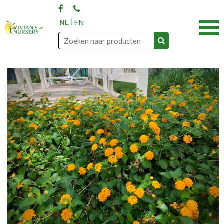
NL
EN