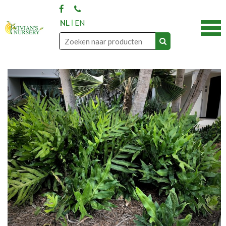
NL
EN