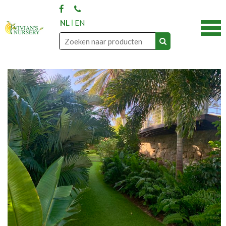
NL
EN