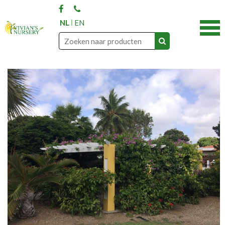
NL
EN