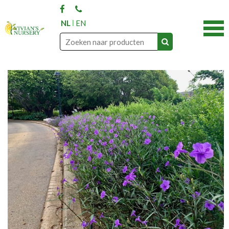
NL
EN