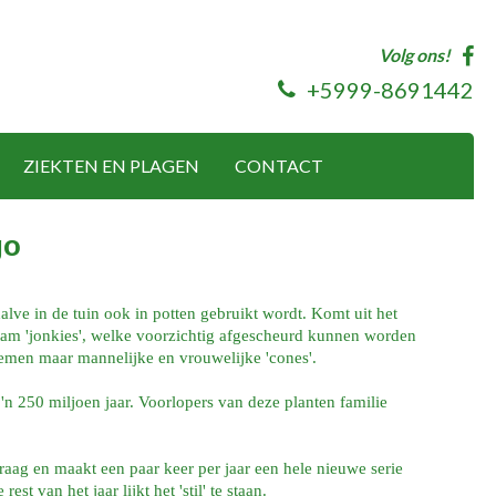
Volg ons!
+5999-8691442
ZIEKTEN EN PLAGEN
CONTACT
go
alve in de tuin ook in potten gebruikt wordt. Komt uit het
tam 'jonkies', welke voorzichtig afgescheurd kunnen worden
men maar mannelijke en vrouwelijke 'cones'.
o'n 250 miljoen jaar. Voorlopers van deze planten familie
traag en maakt een paar keer per jaar een hele nieuwe serie
t van het jaar lijkt het 'stil' te staan.