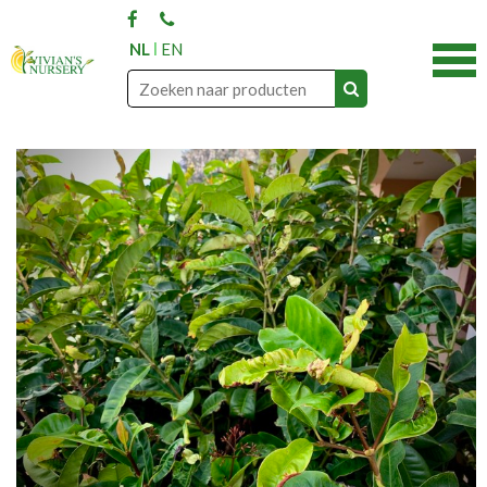
NL
EN